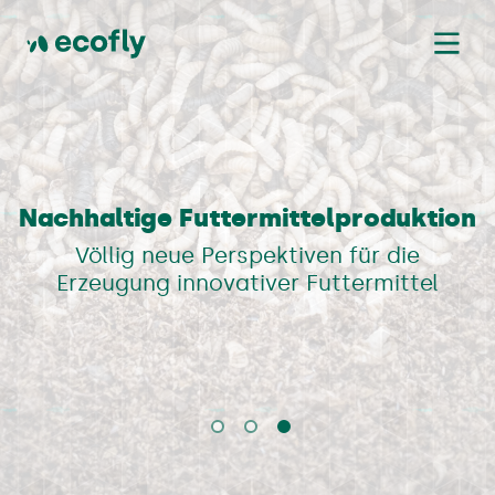
Nachhaltige Futtermittelproduktion
Natürliche Nahrungsquelle
Insekten als Tierfutter
Verträgliche Futtermittel für Nutz- und
Für artgerechte und nachhaltige
Völlig neue Perspektiven für die
Erzeugung innovativer Futtermittel
Tierfütterung
Heimtiere