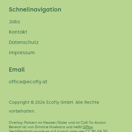
Schnellnavigation
Jobs
Kontakt
Datenschutz
Impressum
Email
office@ecofly.at
Copyright © 2026 Ecofly GmbH. Alle Rechte
vorbehalten.
Overlay-Pattern im Header/Slider und im Call-To-Action
Bereich ist von Dimitrie Hoekstra und heißt
GPlay
.
Veröffentlicht wurde es auf toptal unter der
CC BY-SA 3.0